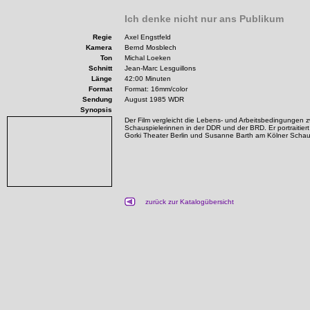
Ich denke nicht nur ans Publikum
Regie
Axel Engstfeld
Kamera
Bernd Mosblech
Ton
Michal Loeken
Schnitt
Jean-Marc Lesguillons
Länge
42:00 Minuten
Format
Format: 16mm/color
Sendung
August 1985 WDR
Synopsis
Der Film vergleicht die Lebens- und Arbeitsbedingungen z
Schauspielerinnen in der DDR und der BRD. Er portraitie
Gorki Theater Berlin und Susanne Barth am Kölner Schau
zurück zur Katalogübersicht